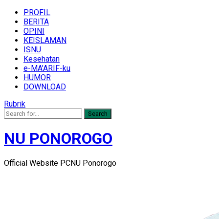
PROFIL
BERITA
OPINI
KEISLAMAN
ISNU
Kesehatan
e-MA’ARIF-ku
HUMOR
DOWNLOAD
Rubrik
Search
NU PONOROGO
Official Website PCNU Ponorogo