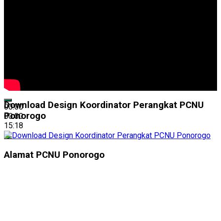
Download Design Koordinator Perangkat PCNU
00:00
Ponorogo
00:00
15:18
Alamat PCNU Ponorogo