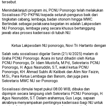
tersebut.
Menindaklanjuti program ini, PCNU Ponorogo telah melakukan
Sosialisasi PD-PKPNU kepada seluruh pengurus baik dari
tingkatan cabang, lembaga, badan otonom hingga MWC.
Bertindak sebagai pelaksana kegiatan ini adalah Lakpesdam
NU Ponorogo, lembaga yang secara khusus bertanggung
jawab atas proses kaderisasi di tubuh NU.
Ketua Lakpesdam NU ponorogo, Novi Tri Hartanto denga
Salah satu sosialisasi digelar Senin (21/4/2025) malam di
Graha PCNU Ponorogo. Acara ini turut dihadiri oleh Ketua
PCNU Ponorogo, Dr. Idam Mustofa, M.Pd., Sekretaris PCNU
Ponorogo, H. Agus Nasruddin, S.T., wakil ketua PCNU
Ponorogo, KH. Ahmad Subhi Al Kalibek dan Alim Nor Faizin,
M.Si., Para Ketua Lembaga dan Banom, dan juga para
Sekretaris MWC NU se-Ponorogo.
Sosialisasi dimulai tepat pukul 08.00 WIB, dibuka dan
dipimpin secara langsung oleh Sekretaris PCNU Ponorogo, H.
Agus Nasruddin, S.T. Dalam arahannya, Gus Lege, sapaan
akrabnya menyampaikan pentingnya kaderisasi bagi NU untuk