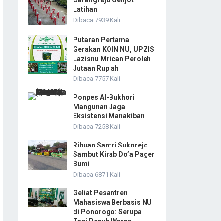
Carangrejo Genjot
Latihan
Dibaca 7939 Kali
Putaran Pertama
Gerakan KOIN NU, UPZIS
Lazisnu Mrican Peroleh
Jutaan Rupiah
Dibaca 7757 Kali
Ponpes Al-Bukhori
Mangunan Jaga
Eksistensi Manakiban
Dibaca 7258 Kali
Ribuan Santri Sukorejo
Sambut Kirab Do’a Pager
Bumi
Dibaca 6871 Kali
Geliat Pesantren
Mahasiswa Berbasis NU
di Ponorogo: Serupa