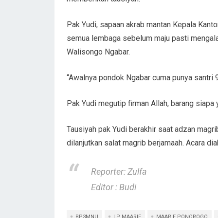
Pak Yudi, sapaan akrab mantan Kepala Kant
semua lembaga sebelum maju pasti mengala
Walisongo Ngabar.
“Awalnya pondok Ngabar cuma punya santri 9 o
Pak Yudi megutip firman Allah, barang siapa
Tausiyah pak Yudi berakhir saat adzan magr
dilanjutkan salat magrib berjamaah. Acara d
Reporter: Zulfa
Editor : Budi
BP3MNU
LP MAARIF
MAARIF PONOROGO