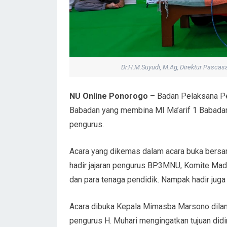
Dr.H.M.Suyudi, M.Ag, Direktur Pascas
NU Online Ponorogo
– Badan Pelaksana Pe
Babadan yang membina MI Ma’arif 1 Babada
pengurus.
Acara yang dikemas dalam acara buka bersama
hadir jajaran pengurus BP3MNU, Komite M
dan para tenaga pendidik. Nampak hadir jug
Acara dibuka Kepala Mimasba Marsono dila
pengurus H. Muhari mengingatkan tujuan did