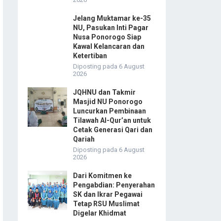
Jelang Muktamar ke-35
NU, Pasukan Inti Pagar
Nusa Ponorogo Siap
Kawal Kelancaran dan
Ketertiban
Diposting pada 6 August
2026
JQHNU dan Takmir
Masjid NU Ponorogo
Luncurkan Pembinaan
Tilawah Al-Qur’an untuk
Cetak Generasi Qari dan
Qariah
Diposting pada 6 August
2026
Dari Komitmen ke
Pengabdian: Penyerahan
SK dan Ikrar Pegawai
Tetap RSU Muslimat
Digelar Khidmat