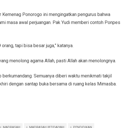
or Kemenag Ponorogo ini mengingatkan pengurus bahwa
mi masa awal perjuangan. Pak Yudi memberi contoh Ponpes
rang, tapi bisa besar juga,” katanya.
 yang menolong agama Allah, pasti Allah akan menolongnya.
ib berkumandang. Semuanya diberi waktu menikmati takjil
iakhiri dengan santap buka bersama di ruang kelas Mimasba.
MADRASAH
MADRASAH IBTIDAIYAH
PENDIDIKAN