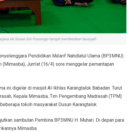
arjana IAI Sunan Giri Ponorogo tampil memberikan tausiyah
nyelenggara Pendidikan Ma’arif Nahdlatul Ulama (BP3MNU)
n (Mimasba), Jum’at (16/4) sore menggelar pemantapan
 ini digelar di masjid Al-Ikhlas Karangtalok Babadan. Turut
adrasah, Kepala Mimasba, Tim Pengembang Madrasah (TPM)
a beberapa tokoh masyarakat Dusun Karangtalok.
njutkan sambutan Pembina BP3MNU H. Muhari. Di depan para
irikannya Mimasba.