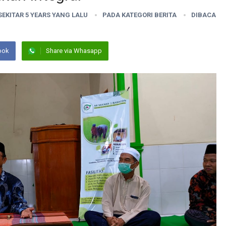
 SEKITAR 5 YEARS YANG LALU
PADA KATEGORI
BERITA
DIBACA
ook
Share via Whasapp