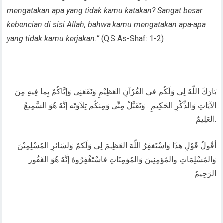
mengatakan apa yang tidak kamu katakan? Sangat besar
kebencian di sisi Allah, bahwa kamu mengatakan apa-apa
yang tidak kamu kerjakan.”
(Q.S As-Shaf: 1-2)
بَارَكَ اللّهُ لِى وَلَكُم فى القُرْآنِ العَظِيْمِ وَنَفَعَنِى وَإيَّاكُمْ بِما فِيهِ مِنَ
الآيَاتِ وَالذِّكْرِ الحَكِيمِ . وَتَقَبَّلْ مِنِّى وَمِنكُم تِلاَوَتَه إنَّهُ هُوَ السَّمِيعُ
العَلِيمٌ.
أقُولُ قَوْلِ هذَا وَاسْتَغفِرُ اللّهَ العَظِيمَ لِى وَلَكمْ وَلسَائرِ المُسْلِمِيْنَ
وَالمُسْلِمَاتِ والمُؤمِنِينَ وَالمُؤمِنَاتِ فاسْتَغْفِرُوهُ إنَّهُ هُوَ الغَفُور
الرَحِيمُ