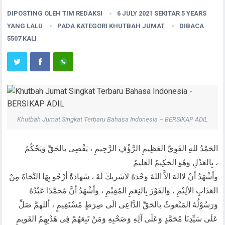
DIPOSTING OLEH
TIM REDAKSI
6 JULY 2021 SEKITAR 5 YEARS
YANG LALU
PADA KATEGORI
KHUTBAH JUMAT
DIBACA
5507 KALI
Khutbah Jumat Singkat Terbaru Bahasa Indonesia – BERSIKAP ADIL
الحَمْدُ للهِ القَوِيِّ العَظِيمِ الرَّؤْفِ الرَّحِيمِ ، يَقْضِى بالحَقِّ وَيَحْكُمُ
بِالعَدْلِ وَهُوَ الحَكِيمُ العَليمُ ،
وأشْهَدُ أنْ لاالهَ الاَّ اللهُ وَحْدَهُ لاَشَريكَ لَهُ ، شَهادَةً أرْجُو بِهَا النَّجَاةَ مِنْ
العَذَابِ الألِيْمِ ، وَالفَوْزَ بِالنِعَمِ المُقِيْمِ ، وَأشْهَدُ أنَّ مُحمَّدًا عَبْدُهُ
وَرَسُوْلُهُ المَبْعوثُ بالحَقِّ الدَّاعِى الَى صِرَطٍ مُسْتَقِيمٍ ، أللهمَّ صَلِّ
عَلَى سَيِّدِنَا مُحَمَّدٍ وَعَلَى آلِهِ وَصَحْبِهِ وَمَنْ تَبِعَهُمْ فِى هَدْيِهِمُ القَويمِ