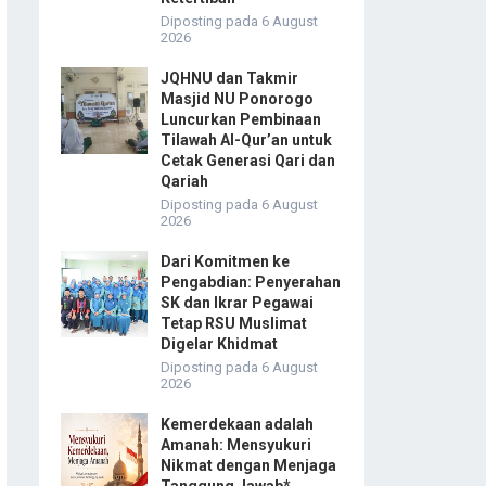
Diposting pada 6 August
2026
JQHNU dan Takmir
Masjid NU Ponorogo
Luncurkan Pembinaan
Tilawah Al-Qur’an untuk
Cetak Generasi Qari dan
Qariah
Diposting pada 6 August
2026
Dari Komitmen ke
Pengabdian: Penyerahan
SK dan Ikrar Pegawai
Tetap RSU Muslimat
Digelar Khidmat
Diposting pada 6 August
2026
Kemerdekaan adalah
Amanah: Mensyukuri
Nikmat dengan Menjaga