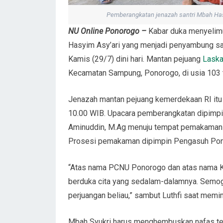
Pemberangkatan jenazah santri Mbah Hasy
NU Online Ponorogo –
Kabar duka menyelimu
Hasyim Asy’ari yang menjadi penyambung sa
Kamis (29/7) dini hari. Mantan pejuang
Laska
Kecamatan Sampung, Ponorogo, di usia 103 
Jenazah mantan pejuang kemerdekaan RI itu d
10.00 WIB. Upacara pemberangkatan dipimpin
Aminuddin, M.Ag menuju tempat pemakaman 
Prosesi pemakaman dipimpin Pengasuh Ponp
“Atas nama PCNU Ponorogo dan atas nama K
berduka cita yang sedalam-dalamnya. Semog
perjuangan beliau,” sambut Luthfi saat mem
Mbah Syukri harus menghembuskan nafas tera