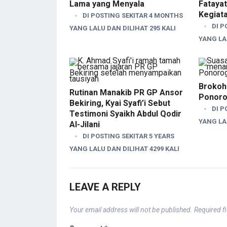
Lama yang Menyala
Fatayat
Kegiat
DI POSTING SEKITAR 4 MONTHS
DI P
YANG LALU DAN DILIHAT 295 KALI
YANG LAL
Brokoha
Rutinan Manakib PR GP Ansor
Ponor
Bekiring, Kyai Syafi’i Sebut
DI P
Testimoni Syaikh Abdul Qodir
YANG LAL
Al-Jilani
DI POSTING SEKITAR 5 YEARS
YANG LALU DAN DILIHAT 4299 KALI
LEAVE A REPLY
Your email address will not be published.
Required f