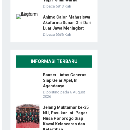
Tapi Penuh Warna
Dibaca 6813 Kali
Animo Calon Mahasiswa
Akafarma Sunan Giri Dari
Luar Jawa Meningkat
Dibaca 6536 Kali
INFORMASI TERBARU
Banser Lintas Generasi
Siap Gelar Apel, Ini
Agendanya
Diposting pada 6 August
2026
Jelang Muktamar ke-35
NU, Pasukan Inti Pagar
Nusa Ponorogo Siap
Kawal Kelancaran dan
Ketertiban