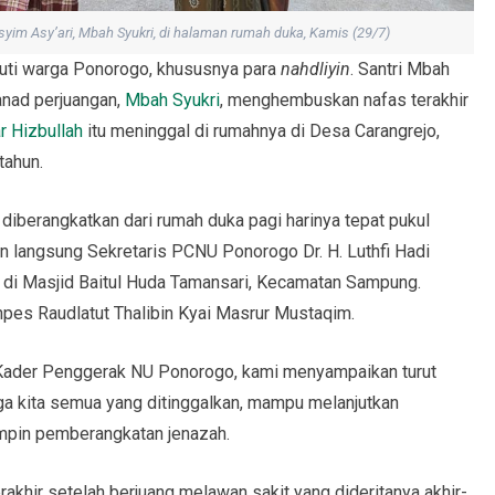
im Asy’ari, Mbah Syukri, di halaman rumah duka, Kamis (29/7)
ti warga Ponorogo, khususnya para
nahdliyin
. Santri Mbah
nad perjuangan,
Mbah Syukri
, menghembuskan nafas terakhir
r Hizbullah
itu meninggal di rumahnya di Desa Carangrejo,
tahun.
iberangkatkan dari rumah duka pagi harinya tepat pukul
 langsung Sekretaris PCNU Ponorogo Dr. H. Luthfi Hadi
di Masjid Baitul Huda Tamansari, Kecamatan Sampung.
es Raudlatut Thalibin Kyai Masrur Mustaqim.
ader Penggerak NU Ponorogo, kami menyampaikan turut
a kita semua yang ditinggalkan, mampu melanjutkan
impin pemberangkatan jenazah.
khir setelah berjuang melawan sakit yang dideritanya akhir-