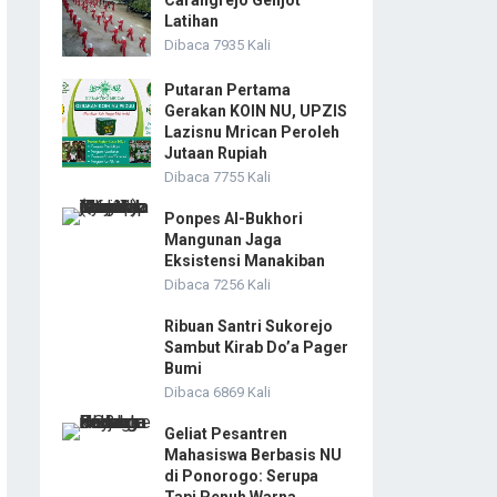
Carangrejo Genjot
Latihan
Dibaca 7935 Kali
Putaran Pertama
Gerakan KOIN NU, UPZIS
Lazisnu Mrican Peroleh
Jutaan Rupiah
Dibaca 7755 Kali
Ponpes Al-Bukhori
Mangunan Jaga
Eksistensi Manakiban
Dibaca 7256 Kali
Ribuan Santri Sukorejo
Sambut Kirab Do’a Pager
Bumi
Dibaca 6869 Kali
Geliat Pesantren
Mahasiswa Berbasis NU
di Ponorogo: Serupa