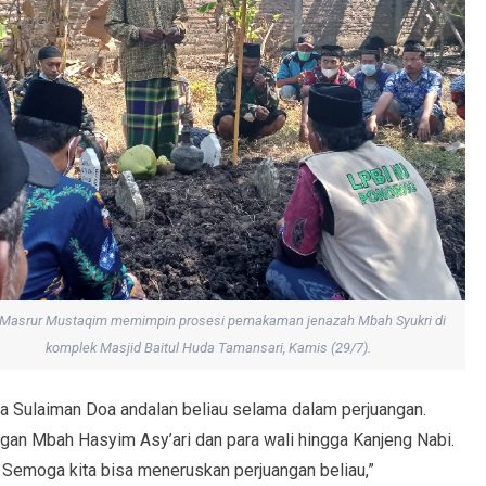
 Masrur Mustaqim memimpin prosesi pemakaman jenazah Mbah Syukri di
komplek Masjid Baitul Huda Tamansari, Kamis (29/7).
a Sulaiman Doa andalan beliau selama dalam perjuangan.
gan Mbah Hasyim Asy’ari dan para wali hingga Kanjeng Nabi.
 Semoga kita bisa meneruskan perjuangan beliau,”