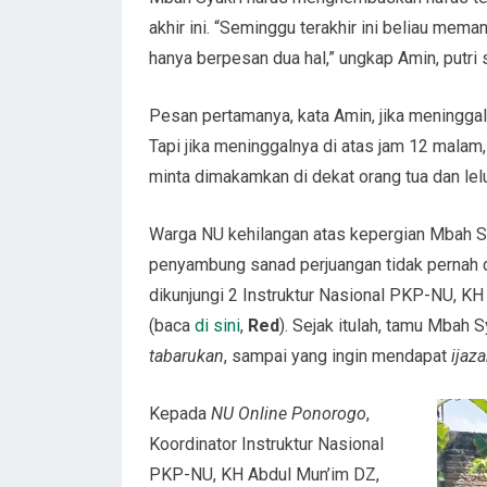
akhir ini. “Seminggu terakhir ini beliau mem
hanya berpesan dua hal,” ungkap Amin, putri 
Pesan pertamanya, kata Amin, jika meningga
Tapi jika meninggalnya di atas jam 12 malam
minta dimakamkan di dekat orang tua dan lelu
Warga NU kehilangan atas kepergian Mbah Sy
penyambung sanad perjuangan tidak pernah dik
dikunjungi 2 Instruktur Nasional PKP-NU, K
(baca
di sini
,
Red
). Sejak itulah, tamu Mbah 
tabarukan
, sampai yang ingin mendapat
ijaza
Kepada
NU Online Ponorogo
,
Koordinator Instruktur Nasional
PKP-NU, KH Abdul Mun’im DZ,