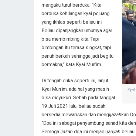
mengaku turut berduka. “Kita
berduka kehilangan kyai pejuang
yang ikhlas seperti beliau ini.
Beliau dipanjangkan umurnya agar
bisa membimbing kita. Tapi
bimbingan itu terasa singkat, tapi
penuh berkah sehingga jadi begitu
bermakna,” kata Kyai Mun’im.
Di tengah duka seperti ini, lanjut
Kyai Mun’im, ada hal yang masih
Kyai
bisa disyukuri. Sebab pada tanggal
19 Juli 2021 lalu, beliau sudah
bersedia mewariskan dan meng
ijazah
kan Do
“Doa ini sebagai penyambung sanad kita den
Semoga
ijazah
doa ini menjadi
jariyah
beliau.