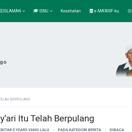
KEISLAMAN
ISNU
Kesehatan
e-MA’ARIF-ku
ogo
 TELAH BERPULANG
’ari Itu Telah Berpulang
SEKITAR 5 YEARS YANG LALU
PADA KATEGORI
BERITA
DIBACA