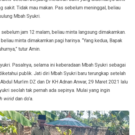
ang sakit. Tidak mau makan. Pas sebelum meninggal, beliau
sulung Mbah Syukri.
l sebelum jam 12 malam, beliau minta langsung dimakamkan.
, beliau minta dimakamkan pagi harinya. “Yang kedua, Bapak
hurnya,” tutur Amin.
ukri. Pasalnya, selama ini keberadaan Mbah Syukri sebagai
etahui publik. Jati diri Mbah Syukri baru terungkap setelah
H Abdul Mun’im DZ dan Dr KH Adnan Anwar, 29 Maret 2021 lalu
Syukri seolah tak pernah ada sepinya. Mulai yang ingin
h wirid
dan do’a.