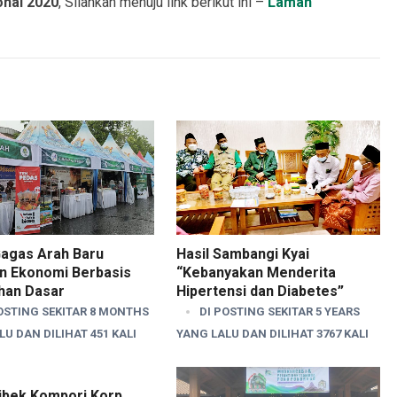
onal 2020
, Silahkan menuju link berikut ini –
Laman
agas Arah Baru
Hasil Sambangi Kyai
n Ekonomi Berbasis
“Kebanyakan Menderita
han Dasar
Hipertensi dan Diabetes”
OSTING SEKITAR 8 MONTHS
DI POSTING SEKITAR 5 YEARS
U DAN DILIHAT 451 KALI
YANG LALU DAN DILIHAT 3767 KALI
libek Kompori Korp