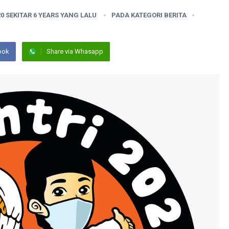
20 SEKITAR 6 YEARS YANG LALU
PADA KATEGORI
BERITA
ook
Share via Whasapp