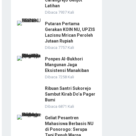
Carangrejo Genjot
Latihan
Dibaca 7937 Kali
Putaran Pertama
Gerakan KOIN NU, UPZIS
Lazisnu Mrican Peroleh
Jutaan Rupiah
Dibaca 7757 Kali
Ponpes Al-Bukhori
Mangunan Jaga
Eksistensi Manakiban
Dibaca 7258 Kali
Ribuan Santri Sukorejo
Sambut Kirab Do’a Pager
Bumi
Dibaca 6871 Kali
Geliat Pesantren
Mahasiswa Berbasis NU
di Ponorogo: Serupa
Tapi Penuh Warna