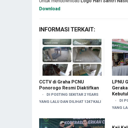
Untuk mendownload
Logo Hari Santri Nasi
Download
INFORMASI TERKAIT:
LPNU G
CCTV di Graha PCNU
Geraka
Ponorogo Resmi Diaktifkan
Kebutu
DI POSTING SEKITAR 2 YEARS
DI P
YANG LALU DAN DILIHAT 1247 KALI
YANG LAL
Kaji Ka