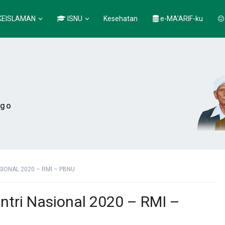
KEISLAMAN
ISNU
Kesehatan
e-MA’ARIF-ku
ogo
IONAL 2020 – RMI – PBNU
ntri Nasional 2020 – RMI –