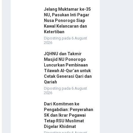
Jelang Muktamar ke-35
NU, Pasukan Inti Pagar
Nusa Ponorogo Siap
Kawal Kelancaran dan
Ketertiban
Diposting pada 6 August
2026
JQHNU dan Takmir
Masjid NU Ponorogo
Luncurkan Pembinaan
Tilawah Al-Qur’an untuk
Cetak Generasi Qari dan
Qariah
Diposting pada 6 August
2026
Dari Komitmen ke
Pengabdian: Penyerahan
SK dan Ikrar Pegawai
Tetap RSU Muslimat
Digelar Khidmat
Diposting pada 6 August