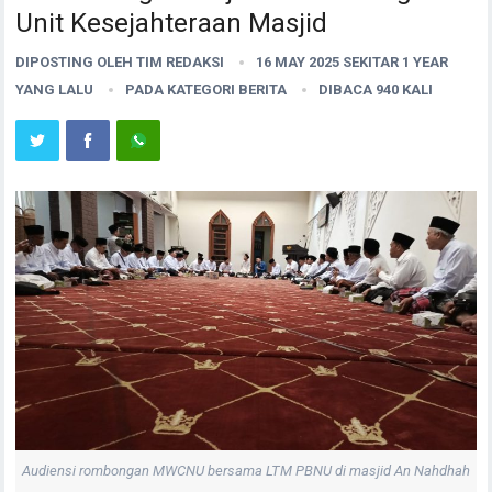
Unit Kesejahteraan Masjid
DIPOSTING OLEH
TIM REDAKSI
16 MAY 2025 SEKITAR 1 YEAR
YANG LALU
PADA KATEGORI
BERITA
DIBACA 940 KALI
Audiensi rombongan MWCNU bersama LTM PBNU di masjid An Nahdhah