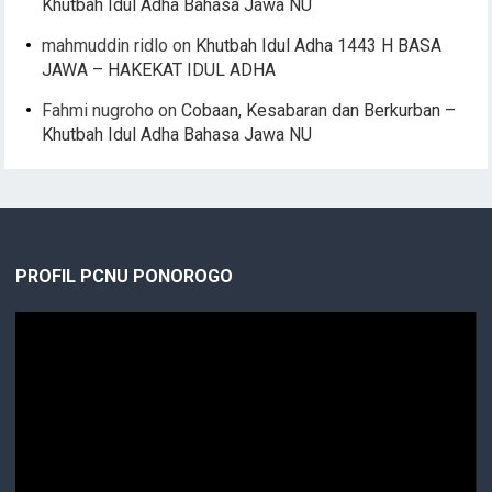
Khutbah Idul Adha Bahasa Jawa NU
mahmuddin ridlo
on
Khutbah Idul Adha 1443 H BASA
JAWA – HAKEKAT IDUL ADHA
Fahmi nugroho
on
Cobaan, Kesabaran dan Berkurban –
Khutbah Idul Adha Bahasa Jawa NU
PROFIL PCNU PONOROGO
Video
Player