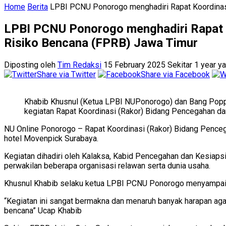
Home
Berita
LPBI PCNU Ponorogo menghadiri Rapat Koordinas
LPBI PCNU Ponorogo menghadiri Rapat 
Risiko Bencana (FPRB) Jawa Timur
Diposting oleh
Tim Redaksi
15 February 2025 Sekitar 1 year y
Share via Twitter
Share via Facebook
Khabib Khusnul (Ketua LPBI NUPonorogo) dan Bang Pop
kegiatan Rapat Koordinasi (Rakor) Bidang Pencegahan d
NU Online Ponorogo – Rapat Koordinasi (Rakor) Bidang Pence
hotel Movenpick Surabaya.
Kegiatan dihadiri oleh Kalaksa, Kabid Pencegahan dan Kesiap
perwakilan beberapa organisasi relawan serta dunia usaha.
Khusnul Khabib selaku ketua LPBI PCNU Ponorogo menyampaik
“Kegiatan ini sangat bermakna dan menaruh banyak harapan aga
bencana” Ucap Khabib