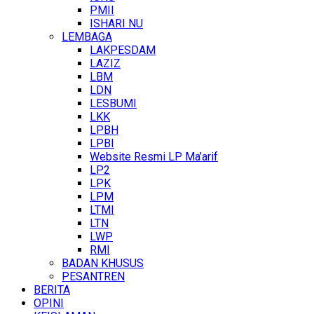
PMII
ISHARI NU
LEMBAGA
LAKPESDAM
LAZIZ
LBM
LDN
LESBUMI
LKK
LPBH
LPBI
Website Resmi LP Ma’arif
LP2
LPK
LPM
LTMI
LTN
LWP
RMI
BADAN KHUSUS
PESANTREN
BERITA
OPINI