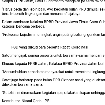
Sekjen FPRB Jatim, Catur Sudarmanto mengajak peserta rakor 
“Harus beda dan lebih baik. Ayo kegiatan bulan PRB dimulai se
bersih-bersih lingkungan dan menanam,” ajaknya.
Dalam sambutan Kalaksa BPBD Provinsi Jawa Timut, Gatot Sub
kategori bencana berbeda.
“Frekuensi kejadian meningkat, angin puting beliung, gerakan tan
FGD yang diikuti para peserta Rapat Koordinasi
Gatot mengajak semua peserta untuk bersama-sama mencari solu
Khusus kepada FPRB Jatim, Kalaksa BPBD Provinsi Jatim berha
“Menumbuhkan kesadaran masyarakat untuk mencintai lingkungan
Gatot juga berharap pada bulan PRB Oktober nanti yang dilaksa
dilakukan bersama sama.
“Setelah ini dirumuskam kegiatan apa, dilakukan kapan sehin
Kontributor: Nisaul Qorin LPBI