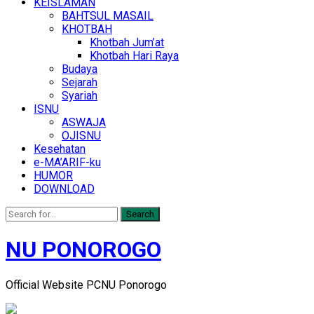
KEISLAMAN
BAHTSUL MASAIL
KHOTBAH
Khotbah Jum’at
Khotbah Hari Raya
Budaya
Sejarah
Syariah
ISNU
ASWAJA
OJISNU
Kesehatan
e-MA’ARIF-ku
HUMOR
DOWNLOAD
Search
NU PONOROGO
Official Website PCNU Ponorogo