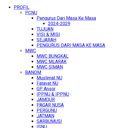
PROFIL
PCNU
Pengurus Dari Masa Ke Masa
2024-2029
TUJUAN
VISI & MISI
SEJARAH
PENGURUS DARI MASA KE MASA
MWC
MWC BUNGKAL
MWC MLARAK
MWC SIMAN
BANOM
Muslimat NU
Fatayat NU
GP Ansor
IPPNU & IPPNU
JAMQUR
PAGAR NUSA
PERGUNU
JATMAN
SARBUMUSI
ISNU