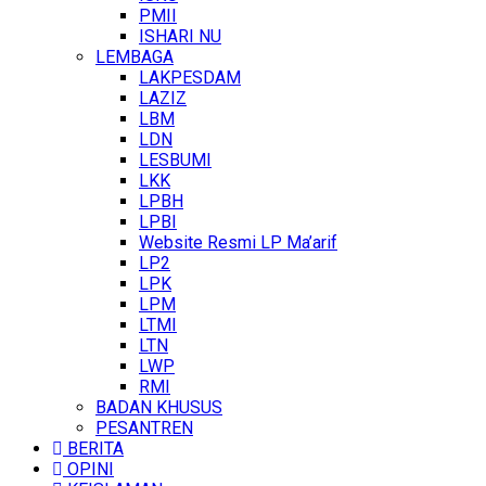
PMII
ISHARI NU
LEMBAGA
LAKPESDAM
LAZIZ
LBM
LDN
LESBUMI
LKK
LPBH
LPBI
Website Resmi LP Ma’arif
LP2
LPK
LPM
LTMI
LTN
LWP
RMI
BADAN KHUSUS
PESANTREN
BERITA
OPINI