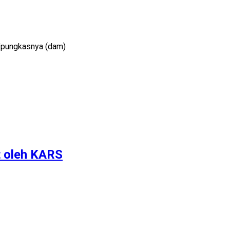
i,”pungkasnya (dam)
t oleh KARS