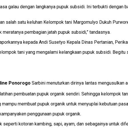
asa galau dengan langkanya pupuk subsidi. Ini terbukti dengan
an salah satu keluhan Kelompok tani Margomulyo Dukuh Purwor
 meratanya pembagian jatah pupuk subsidi,” tandasnya.
laporkannya kepada Andi Susetyo Kepala Dinas Pertanian, Peri
mpok tani yang mengalami kelangkaan pupuk subsidi. Begitu saya 
line Ponorogo
Sarbini menuturkan dirinya lantas mengusulkan 
elatihan pembuatan pupuk organik sendiri. Sehingga kelompok ta
g mampu membuat pupuk organik untuk menyuplai kebutuan pasar
kampanyaken penggunaan pupuk organik.
 seperti kotoran kambing, sapi, ayam, dan sebagainya untuk dife