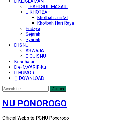
KEISLAMAN
BAHTSUL MASAIL
KHOTBAH
Khotbah Jum’at
Khotbah Hari Raya
Budaya
Sejarah
Syariah
ISNU
ASWAJA
OJISNU
Kesehatan
e-MA’ARIF-ku
HUMOR
DOWNLOAD
Search
NU PONOROGO
Official Website PCNU Ponorogo