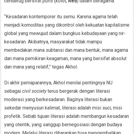
cenderug bersifat
puris
(kolot,
Red
) dalam beragama.
“Kesadaran kontemporer itu semu. Karena agama telah
menjadi komoditas yang dikontrol oleh kekuatan kapitalisme
global yang mewujud dalam bungkus kebudayaan yang nir-
kesadaran. Akibatnya, masyarakat tidak mampu
membedakan mana subtansi dan mana bentuk, mana agama
dan mana pemikiran keagaman, mana yang bersifat absolut
dan mana yang relatif,” tegas Akhol.
Di akhir pemaparannya, Akhol menilai pentingnya NU
sebagai
civil society
terus bergerak dengan literasi
moderasi yang berkesadaran. Baginya literasi bukan
sekedar menyusun kalimat, literasi adalah misi suci, misi
profetik. Sebab tujuan literasi adalah membangun kesadaran
yang otentik, yang sanggup bernegosiasi dengan budaya
modern. Melalui literasi diharapkan bisa mengembalikan